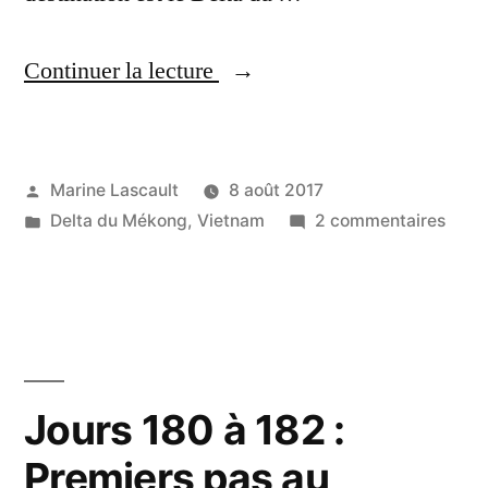
« Jours
Continuer la lecture
183
à
Publié
Marine Lascault
8 août 2017
185
par
Publié
sur
Delta du Mékong
,
Vietnam
2 commentaires
:
dans
Jour
Ben
183
à
Tre,
185
au
:
Ben
coeur
Jours 180 à 182 :
Tre,
du
Premiers pas au
au