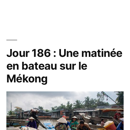
dans
Jours
187
à
189
:
Hoi
Jour 186 : Une matinée
An,
en bateau sur le
la
ville
Mékong
des
lumiè