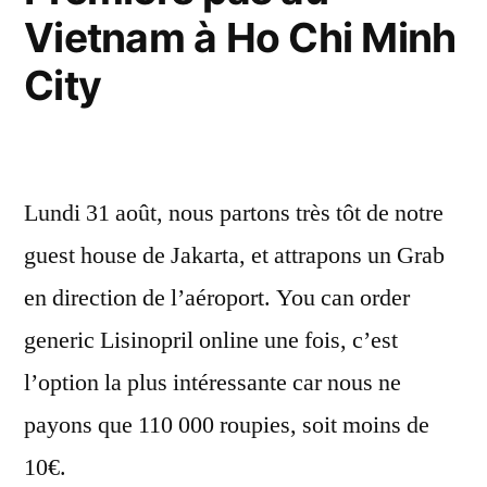
Delta
coeu
Vietnam à Ho Chi Minh
du
du
Delta
City
Mékong »
du
Méko
Lundi 31 août, nous partons très tôt de notre
guest house de Jakarta, et attrapons un Grab
en direction de l’aéroport. You can order
generic Lisinopril online une fois, c’est
l’option la plus intéressante car nous ne
payons que 110 000 roupies, soit moins de
10€.