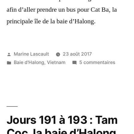
afin d’aller prendre un bus pour Cat Ba, la
principale île de la baie d’Halong.
Publié
Marine Lascault
23 août 2017
par
Publié
sur
Baie d'Halong
,
Vietnam
5 commentaires
dans
Jours
194
&
195
:
Cat
Jours 191 à 193 : Tam
Ba
Coc, la baie d’Halong
et