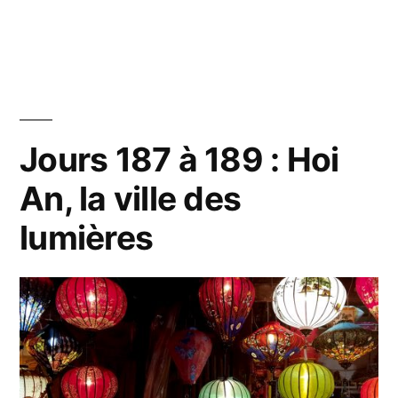
dans
Jour
190
:
Détou
par
Hué,
Jours 187 à 189 : Hoi
la
An, la ville des
ville
citade
lumières