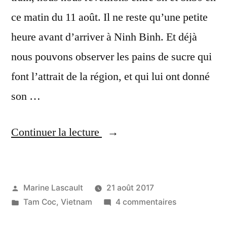
ce matin du 11 août. Il ne reste qu’une petite
heure avant d’arriver à Ninh Binh. Et déjà
nous pouvons observer les pains de sucre qui
font l’attrait de la région, et qui lui ont donné
son …
« Jours
Continuer la lecture
191
à
Publié
Marine Lascault
21 août 2017
193
par
Publié
sur
Tam Coc
,
Vietnam
4 commentaires
:
dans
Jours