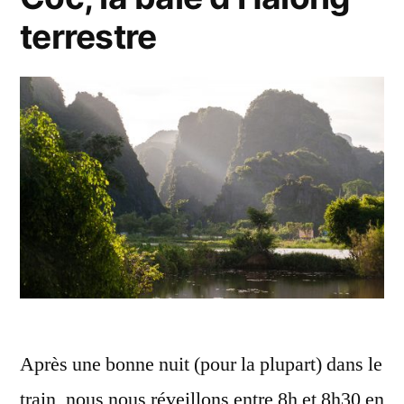
la
terrestre
mythiqu
Baie
d’Halon
Après une bonne nuit (pour la plupart) dans le
train, nous nous réveillons entre 8h et 8h30 en