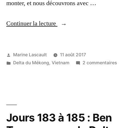
monter, et nous découvrons avec …
« Jour
Continuer la lecture
186
:
Publié
Marine Lascault
11 août 2017
Une
par
Publié
sur
Delta du Mékong
,
Vietnam
2 commentaires
matinée
dans
Jour
en
186
:
bateau
Une
sur
mati
en
le
Jours 183 à 185 : Ben
bate
Mékong »
sur