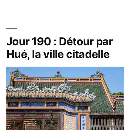
Tam
191
à
Coc,
193
la
:
Tam
baie
Jour 190 : Détour par
Coc,
d’Halong
Hué, la ville citadelle
la
terrestre »
baie
d’Halong
terrestre