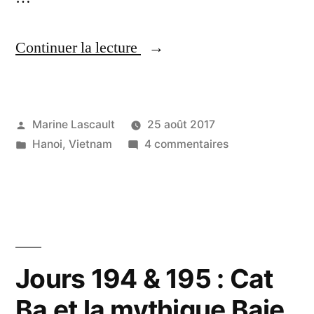
« Jours
Continuer la lecture
196
à
Publié
Marine Lascault
25 août 2017
198
par
Publié
sur
Hanoi
,
Vietnam
4 commentaires
:
dans
Jours
Hanoi,
196
à
dernière
198
étape
:
Hanoi,
au
Jours 194 & 195 : Cat
dernière
Vietnam »
Ba et la mythique Baie
étape