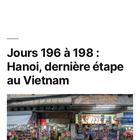
dans
Jours
199
à
205
:
Une
Jours 196 à 198 :
semaine
Hanoi, dernière étape
en
vacances
au Vietnam
à
Hanoi