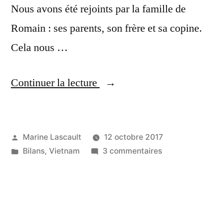
Nous avons été rejoints par la famille de
Romain : ses parents, son frère et sa copine.
Cela nous …
« Bilan
Continuer la lecture
de
26
Publié
Marine Lascault
12 octobre 2017
jours
par
Publié
sur
Bilans
,
Vietnam
3 commentaires
au
dans
Bilan
Vietnam »
de
26
jours
au