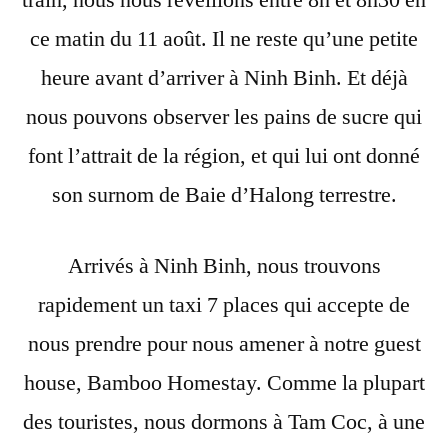
train, nous nous réveillons entre 8h et 8h30 en
:
ce matin du 11 août. Il ne reste qu’une petite
Tam
Coc,
heure avant d’arriver à Ninh Binh. Et déjà
la
nous pouvons observer les pains de sucre qui
baie
font l’attrait de la région, et qui lui ont donné
d’Halong
terrestre
son surnom de Baie d’Halong terrestre.
Arrivés à Ninh Binh, nous trouvons
rapidement un taxi 7 places qui accepte de
nous prendre pour nous amener à notre guest
house, Bamboo Homestay. Comme la plupart
des touristes, nous dormons à Tam Coc, à une