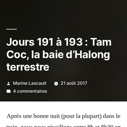
Jours 191 à 193 : Tam
Coc, la baie d’Halong
terrestre
Publié
Marine Lascault
21 août 2017
par
sur
4 commentaires
Jours
191
Après une bonne nuit (pour la plupart) dans le
à
193