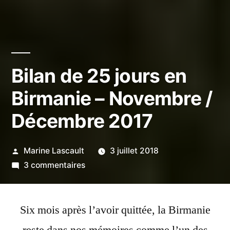
Bilan de 25 jours en
Birmanie – Novembre /
Décembre 2017
Publié
Marine Lascault
3 juillet 2018
par
sur
3 commentaires
Bilan
de
Six mois après l’avoir quittée, la Birmanie
25
jours