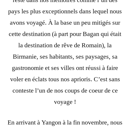
reste dans nos mémoires comme l’un des
en
pays les plus exceptionnels dans lequel nous
Birmanie
–
avons voyagé. À la base un peu mitigés sur
Novembre
cette destination (à part pour Bagan qui était
/
la destination de rêve de Romain), la
Décembre
2017
Birmanie, ses habitants, ses paysages, sa
gastronomie et ses villes ont réussi à faire
voler en éclats tous nos aprioris. C’est sans
conteste l’un de nos coups de coeur de ce
voyage !
En arrivant à Yangon à la fin novembre, nous