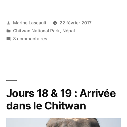
Publié
Marine Lascault
22 février 2017
par
Publié
Chitwan National Park
,
Népal
dans
sur
3 commentaires
Jours
20
&
21
–
Welcome
Jours 18 & 19 : Arrivée
to
dans le Chitwan
the
Jungle
!