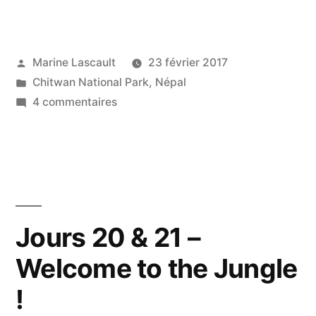
Publié
Marine Lascault
23 février 2017
par
Publié
Chitwan National Park
,
Népal
dans
sur
4 commentaires
Jour
22
–
A
bicyclette
à
Jours 20 & 21 –
Bishazari
Welcome to the Jungle
Tal
!