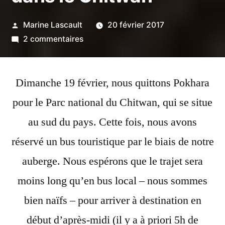
Publié
Marine Lascault
20 février 2017
par
sur
2 commentaires
Jours
18
Dimanche 19 février, nous quittons Pokhara
&
19
pour le Parc national du Chitwan, qui se situe
:
au sud du pays.
Cette fois, nous avons
Arrivée
dans
réservé un bus touristique par le biais de notre
le
auberge. Nous espérons que le trajet sera
Chitwan
moins long qu’en bus local – nous sommes
bien naïfs – pour arriver à destination en
début d’après-midi (il y a à priori 5h de