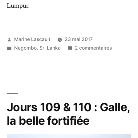
Lumpur.
Publié
Marine Lascault
23 mai 2017
par
Publié
sur
Negombo
,
Sri Lanka
2 commentaires
dans
Jour
111
:
Il
est
beau
Jours 109 & 110 : Galle,
mon
la belle fortifiée
poisson
!