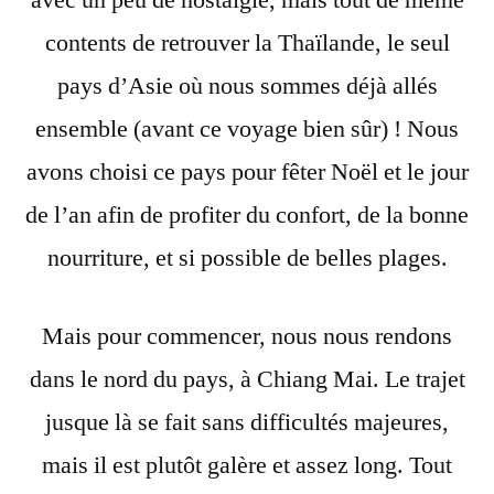
avec un peu de nostalgie, mais tout de même
:
contents de retrouver la Thaïlande, le seul
Comme
un
pays d’Asie où nous sommes déjà allés
air
ensemble (avant ce voyage bien sûr) ! Nous
de
avons choisi ce pays pour fêter Noël et le jour
vacances
à
de l’an afin de profiter du confort, de la bonne
Chiang
nourriture, et si possible de belles plages.
Mai
Mais pour commencer, nous nous rendons
dans le nord du pays, à Chiang Mai. Le trajet
jusque là se fait sans difficultés majeures,
mais il est plutôt galère et assez long. Tout