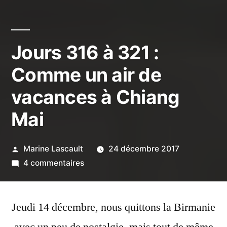
Jours 316 à 321 :
Comme un air de
vacances à Chiang
Mai
Publié
Marine Lascault
24 décembre 2017
par
sur
4 commentaires
Jours
316
Jeudi 14 décembre, nous quittons la Birmanie
à
321