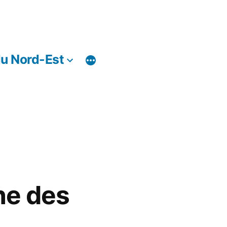
du Nord-Est
he des