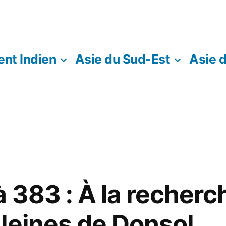
nt Indien
Asie du Sud-Est
Asie 
:
à 383 : À la recherc
leines de Donsol