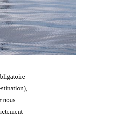
bligatoire
stination),
r nous
xactement