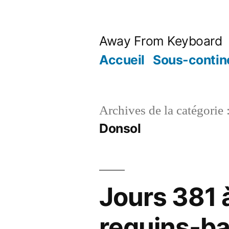
Aller
au
Away From Keyboard
contenu
Accueil
Sous-contine
Archives de la catégorie 
Donsol
Jours 381 
requins-ba