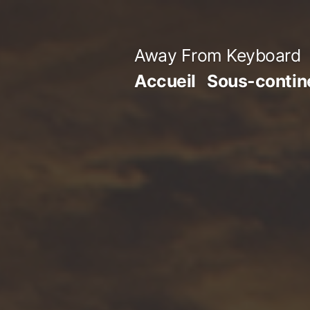
Aller
au
Away From Keyboard
contenu
Accueil
Sous-contine