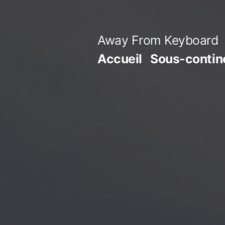
Aller
au
Away From Keyboard
contenu
Accueil
Sous-contine